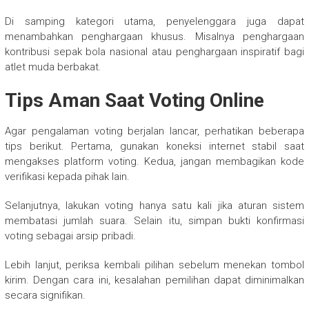
Di samping kategori utama, penyelenggara juga dapat
menambahkan penghargaan khusus. Misalnya penghargaan
kontribusi sepak bola nasional atau penghargaan inspiratif bagi
atlet muda berbakat.
Tips Aman Saat Voting Online
Agar pengalaman voting berjalan lancar, perhatikan beberapa
tips berikut. Pertama, gunakan koneksi internet stabil saat
mengakses platform voting. Kedua, jangan membagikan kode
verifikasi kepada pihak lain.
Selanjutnya, lakukan voting hanya satu kali jika aturan sistem
membatasi jumlah suara. Selain itu, simpan bukti konfirmasi
voting sebagai arsip pribadi.
Lebih lanjut, periksa kembali pilihan sebelum menekan tombol
kirim. Dengan cara ini, kesalahan pemilihan dapat diminimalkan
secara signifikan.