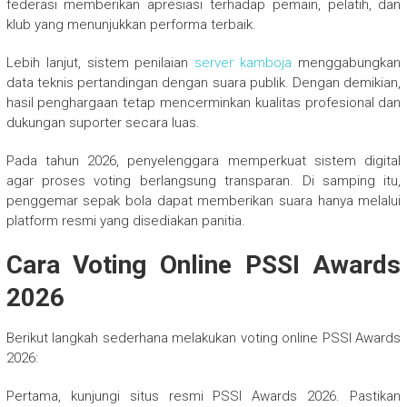
federasi memberikan apresiasi terhadap pemain, pelatih, dan
klub yang menunjukkan performa terbaik.
Lebih lanjut, sistem penilaian
server kamboja
menggabungkan
data teknis pertandingan dengan suara publik. Dengan demikian,
hasil penghargaan tetap mencerminkan kualitas profesional dan
dukungan suporter secara luas.
Pada tahun 2026, penyelenggara memperkuat sistem digital
agar proses voting berlangsung transparan. Di samping itu,
penggemar sepak bola dapat memberikan suara hanya melalui
platform resmi yang disediakan panitia.
Cara Voting Online PSSI Awards
2026
Berikut langkah sederhana melakukan voting online PSSI Awards
2026:
Pertama, kunjungi situs resmi PSSI Awards 2026. Pastikan