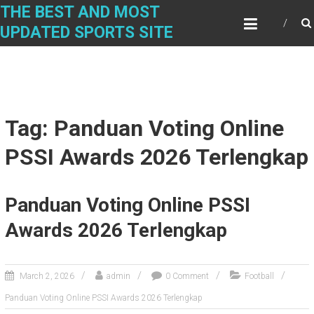
Skip
THE BEST AND MOST
to
UPDATED SPORTS SITE
content
Tag: Panduan Voting Online
PSSI Awards 2026 Terlengkap
Panduan Voting Online PSSI
Awards 2026 Terlengkap
March 2, 2026
admin
0 Comment
Football
Panduan Voting Online PSSI Awards 2026 Terlengkap