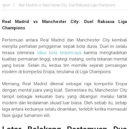
sport
Real Madrid vs Manchester City: Duel Raksasa Liga Champions
Real Madrid vs Manchester City: Duel Raksasa Liga
Champions
Pertemuan antara
Real Madrid
dan
Manchester City
kembali
menyita perhatian penggemar sepak bola dunia. Duel ini selalu
terasa istimewa
situs bola terpercaya
karena menghadirkan
kualitas permainan tinggi, strategi matang, serta tekanan mental
yang besar. Selain itu, kedua tim memiliki sejarah persaingan
modern di kompetisi Eropa, terutama di Liga Champions.
Memang, Real Madrid dikenal sebagai raja kompetisi Eropa
dengan mental juara yang kuat. Sementara itu, Manchester City
tampil sebagai kekuatan baru yang dibangun melalui taktik
modern dan kedalaman skuad luar biasa. Oleh sebab itu, setiap
laga antara keduanya selalu dinantikan, terlebih ketika memasuki
fase gugur turnamen elit.