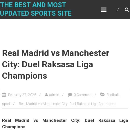
Skip
THE BEST AND MOST
to
UPDATED SPORTS SITE
content
Real Madrid vs Manchester
City: Duel Raksasa Liga
Champions
,
February 27, 2026
admin
0 Comment
Football
sport
Real Madrid vs Manchester City: Duel Raksasa Liga Champions
Real Madrid vs Manchester City: Duel Raksasa Liga
Champions