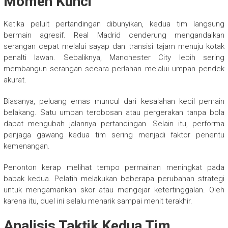
Momen Kunci
Ketika peluit pertandingan dibunyikan, kedua tim langsung
bermain agresif. Real Madrid cenderung mengandalkan
serangan cepat melalui sayap dan transisi tajam menuju kotak
penalti lawan. Sebaliknya, Manchester City lebih sering
membangun serangan secara perlahan melalui umpan pendek
akurat.
Biasanya, peluang emas muncul dari kesalahan kecil pemain
belakang. Satu umpan terobosan atau pergerakan tanpa bola
dapat mengubah jalannya pertandingan. Selain itu, performa
penjaga gawang kedua tim sering menjadi faktor penentu
kemenangan.
Penonton kerap melihat tempo permainan meningkat pada
babak kedua. Pelatih melakukan beberapa perubahan strategi
untuk mengamankan skor atau mengejar ketertinggalan. Oleh
karena itu, duel ini selalu menarik sampai menit terakhir.
Analisis Taktik Kedua Tim