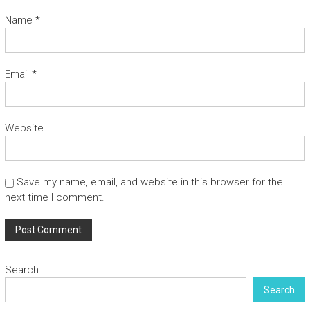
Name
*
Email
*
Website
Save my name, email, and website in this browser for the
next time I comment.
Search
Search