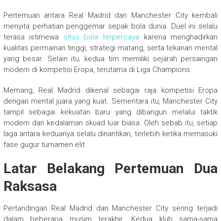
Pertemuan antara
Real Madrid
dan
Manchester City
kembali
menyita perhatian penggemar sepak bola dunia. Duel ini selalu
terasa istimewa
situs bola terpercaya
karena menghadirkan
kualitas permainan tinggi, strategi matang, serta tekanan mental
yang besar. Selain itu, kedua tim memiliki sejarah persaingan
modern di kompetisi Eropa, terutama di Liga Champions.
Memang, Real Madrid dikenal sebagai raja kompetisi Eropa
dengan mental juara yang kuat. Sementara itu, Manchester City
tampil sebagai kekuatan baru yang dibangun melalui taktik
modern dan kedalaman skuad luar biasa. Oleh sebab itu, setiap
laga antara keduanya selalu dinantikan, terlebih ketika memasuki
fase gugur turnamen elit.
Latar Belakang Pertemuan Dua
Raksasa
Pertandingan Real Madrid dan Manchester City sering terjadi
dalam beberapa musim terakhir. Kedua klub sama-sama