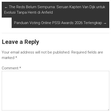
←
The Reds Belum Sempurna: Seruan Kapten Van Dijk untuk
Evolusi Tanpa Henti di Anfield
Panduan Voting Online PSSI Awards 2026 Terlengkap
→
Leave a Reply
Your email address will not be published.
Required fields are
marked
*
Comment
*