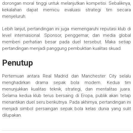
dorongan moral tinggi untuk melanjutkan kompetisi. Sebaliknya,
kekalahan dapat memicu evaluasi strategi tim secara
menyeluruh.
Lebih lanjut, pertandingan ini juga memengaruhi reputasi klub di
level internasional. Sponsor, penggemar, dan media global
memberi perhatian besar pada duel tersebut. Maka setiap
pertandingan menjadi panggung pembuktian kualitas skuad.
Penutup
Pertemuan antara Real Madrid dan Manchester City selalu
menghadirkan drama sepak bola modern. Kedua tim
menunjukkan kualitas teknik, strategi, dan mentalitas juara.
Selama kedua klub terus bersaing di Eropa, publik akan tetap
menantikan duel seru berikutnya. Pada akhirnya, pertandingan ini
menjadi simbol persaingan sepak bola kelas dunia yang sulit
dilupakan.