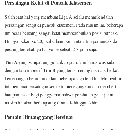
Persaingan Ketat di Puncak Klasemen
Salah satu hal yang membuat Liga A selalu menarik adalah
persaingan sengit di puncak klasemen. Pada musim ini, beberapa
tim besar bersaing sangat ketat memperebutkan posisi puncak.
Hingga pekan ke-20, perbedaan poin antara tim pemuncak dan
pesaing terdekatnya hanya berselisih 2-3 poin saja.
Tim A
yang sempat unggul cukup jauh, kini harus waspada
Tim B
dengan laju impresif
yang terus merangkak naik berkat
kemenangan beruntun dalam beberapa laga terakhir. Momentum
ini membuat persaingan semakin menegangkan dan memberi
harapan besar bagi penggemar bahwa perebutan gelar juara
musim ini akan berlangsung dramatis hingga akhir.
Pemain Bintang yang Bersinar