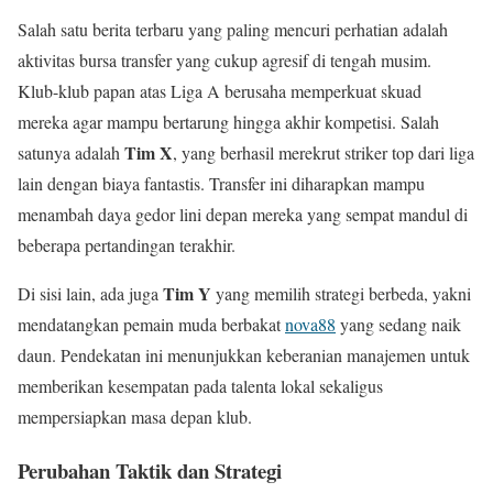
Salah satu berita terbaru yang paling mencuri perhatian adalah
aktivitas bursa transfer yang cukup agresif di tengah musim.
Klub-klub papan atas Liga A berusaha memperkuat skuad
mereka agar mampu bertarung hingga akhir kompetisi. Salah
Tim X
satunya adalah
, yang berhasil merekrut striker top dari liga
lain dengan biaya fantastis. Transfer ini diharapkan mampu
menambah daya gedor lini depan mereka yang sempat mandul di
beberapa pertandingan terakhir.
Tim Y
Di sisi lain, ada juga
yang memilih strategi berbeda, yakni
mendatangkan pemain muda berbakat
nova88
yang sedang naik
daun. Pendekatan ini menunjukkan keberanian manajemen untuk
memberikan kesempatan pada talenta lokal sekaligus
mempersiapkan masa depan klub.
Perubahan Taktik dan Strategi