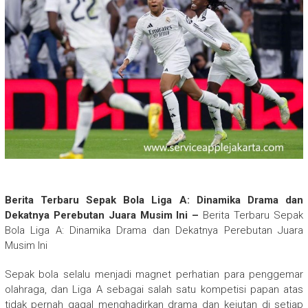
Berita Terbaru Sepak Bola Liga A: Dinamika Drama dan
Dekatnya Perebutan Juara Musim Ini –
Berita Terbaru Sepak
Bola Liga A: Dinamika Drama dan Dekatnya Perebutan Juara
Musim Ini
Sepak bola selalu menjadi magnet perhatian para penggemar
olahraga, dan Liga A sebagai salah satu kompetisi papan atas
tidak pernah gagal menghadirkan drama dan kejutan di setiap