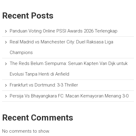
Recent Posts
Panduan Voting Online PSSI Awards 2026 Terlengkap
Real Madrid vs Manchester City: Duel Raksasa Liga
Champions
The Reds Belum Sempurna: Seruan Kapten Van Dijk untuk
Evolusi Tanpa Henti di Anfield
Frankfurt vs Dortmund: 3-3 Thriller
Persija Vs Bhayangkara FC: Macan Kemayoran Menang 3-0
Recent Comments
No comments to show.