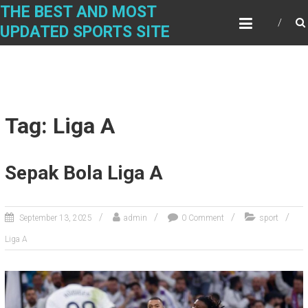
Skip
THE BEST AND MOST
to
UPDATED SPORTS SITE
content
Tag: Liga A
Sepak Bola Liga A
September 13, 2025
admin
0 Comment
sport
Liga A