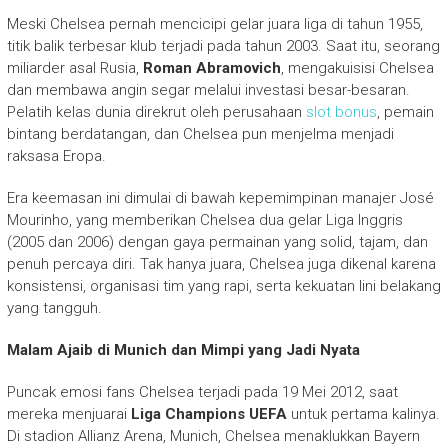
Meski Chelsea pernah mencicipi gelar juara liga di tahun 1955,
titik balik terbesar klub terjadi pada tahun 2003. Saat itu, seorang
miliarder asal Rusia,
Roman Abramovich
, mengakuisisi Chelsea
dan membawa angin segar melalui investasi besar-besaran.
Pelatih kelas dunia direkrut oleh perusahaan
slot bonus
, pemain
bintang berdatangan, dan Chelsea pun menjelma menjadi
raksasa Eropa.
Era keemasan ini dimulai di bawah kepemimpinan manajer José
Mourinho, yang memberikan Chelsea dua gelar Liga Inggris
(2005 dan 2006) dengan gaya permainan yang solid, tajam, dan
penuh percaya diri. Tak hanya juara, Chelsea juga dikenal karena
konsistensi, organisasi tim yang rapi, serta kekuatan lini belakang
yang tangguh.
Malam Ajaib di Munich dan Mimpi yang Jadi Nyata
Puncak emosi fans Chelsea terjadi pada 19 Mei 2012, saat
mereka menjuarai
Liga Champions UEFA
untuk pertama kalinya.
Di stadion Allianz Arena, Munich, Chelsea menaklukkan Bayern