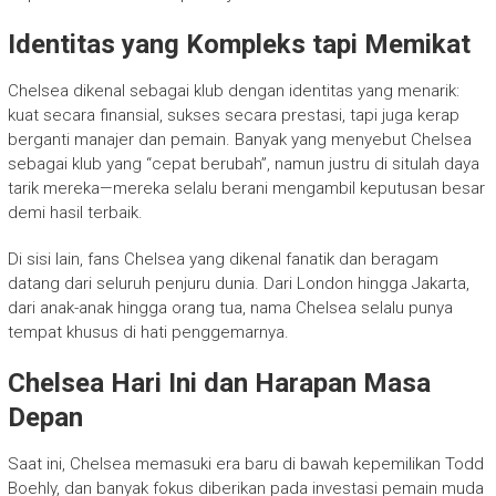
Identitas yang Kompleks tapi Memikat
Chelsea dikenal sebagai klub dengan identitas yang menarik:
kuat secara finansial, sukses secara prestasi, tapi juga kerap
berganti manajer dan pemain. Banyak yang menyebut Chelsea
sebagai klub yang “cepat berubah”, namun justru di situlah daya
tarik mereka—mereka selalu berani mengambil keputusan besar
demi hasil terbaik.
Di sisi lain, fans Chelsea yang dikenal fanatik dan beragam
datang dari seluruh penjuru dunia. Dari London hingga Jakarta,
dari anak-anak hingga orang tua, nama Chelsea selalu punya
tempat khusus di hati penggemarnya.
Chelsea Hari Ini dan Harapan Masa
Depan
Saat ini, Chelsea memasuki era baru di bawah kepemilikan Todd
Boehly, dan banyak fokus diberikan pada investasi pemain muda