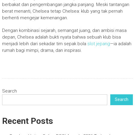
berbakat dan pengembangan jangka panjang. Meski tantangan
berat menanti, Chelsea tetap Chelsea: klub yang tak pernah
berhenti mengejar kemenangan.
Dengan kombinasi sejarah, semangat juang, dan ambisi masa
depan, Chelsea adalah bukti nyata bahwa sebuah klub bisa
menjadi lebih dari sekadar tim sepak bola
slot jepang
—ia adalah
rumah bagi mimpi, drama, dan inspirasi.
Search
Search
Recent Posts