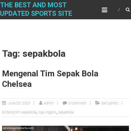
Skip
THE BEST AND MOST
to
UPDATED SPORTS SITE
content
Tag: sepakbola
Mengenal Tim Sepak Bola
Chelsea
June 29, 2025
admin
0 Comment
ball sports
,
,
bintang tim sepakbola
liga inggris
sepakbola