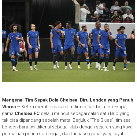
Mengenal Tim Sepak Bola Chelsea: Biru London yang Penuh
Warna –
Ketika membicarakan tim-tim sepak bola top Eropa,
nama
Chelsea FC
selalu muncul sebagai salah satu klub yang
tak bisa dipandang sebelah mata. Berjuluk “The Blues”, tim asal
London Barat ini dikenal sebagai klub dengan sejarah yang kaya,
permainan penuh semangat, dan fanbase global yang loyal.